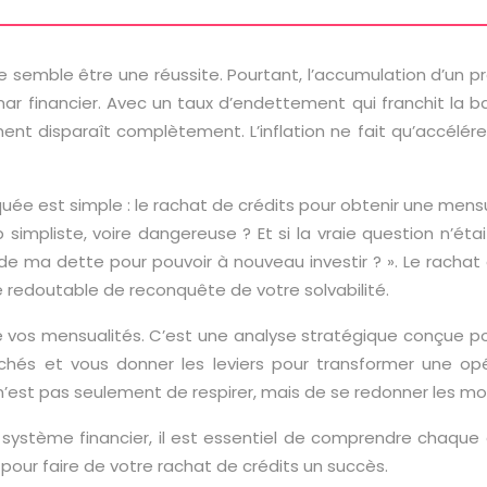
erre semble être une réussite. Pourtant, l’accumulation d’un 
 financier. Avec un taux d’endettement qui franchit la b
ent disparaît complètement. L’inflation ne fait qu’accélérer
quée est simple : le rachat de crédits pour obtenir une mens
op simpliste, voire dangereuse ? Et si la vraie question n
ma dette pour pouvoir à nouveau investir ? ». Le rachat de 
redoutable de reconquête de votre solvabilité.
e vos mensualités. C’est une analyse stratégique conçue pour
chés et vous donner les leviers pour transformer une opé
n’est pas seulement de respirer, mais de se redonner les m
système financier, il est essentiel de comprendre chaque é
r pour faire de votre rachat de crédits un succès.