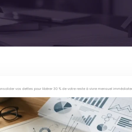
nsolider vos dettes pour libérer 30 % de votre reste à vivre mensuel immédiat