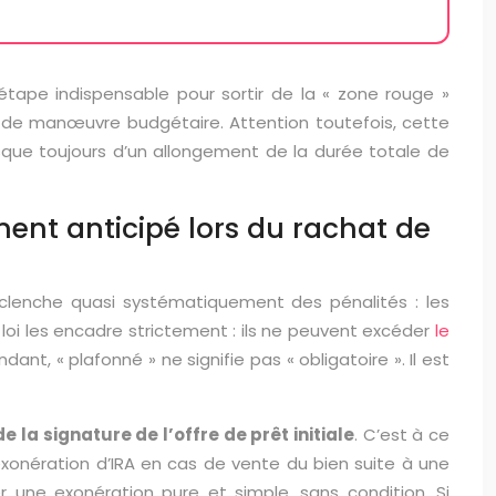
étape indispensable pour sortir de la « zone rouge »
e de manœuvre budgétaire. Attention toutefois, cette
que toujours d’un allongement de la durée totale de
nt anticipé lors du rachat de
éclenche quasi systématiquement des pénalités : les
 loi les encadre strictement : ils ne peuvent excéder
le
ant, « plafonné » ne signifie pas « obligatoire ». Il est
de la signature de l’offre de prêt initiale
. C’est à ce
xonération d’IRA en cas de vente du bien suite à une
er une exonération pure et simple, sans condition. Si