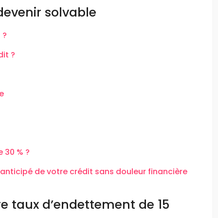
evenir solvable
 ?
it ?
e
e 30 % ?
nticipé de votre crédit sans douleur financière
re taux d’endettement de 15