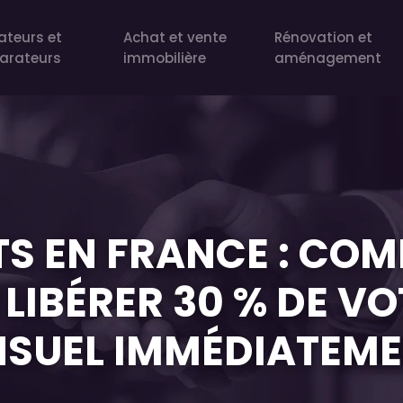
ateurs et
Achat et vente
Rénovation et
arateurs
immobilière
aménagement
TS EN FRANCE : CO
LIBÉRER 30 % DE VO
SUEL IMMÉDIATEME