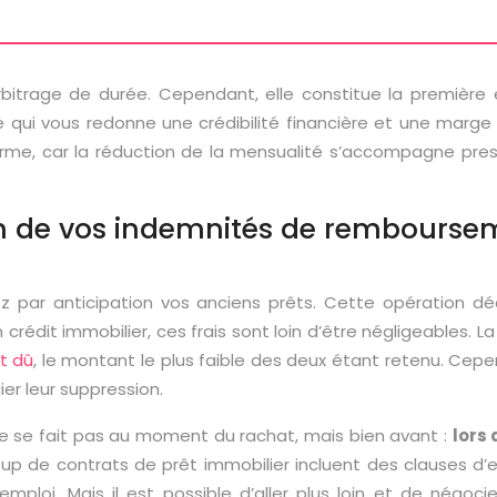
rbitrage de durée. Cependant, elle constitue la première 
e qui vous redonne une crédibilité financière et une marg
erme, car la réduction de la mensualité s’accompagne pres
 de vos indemnités de rembourseme
dez par anticipation vos anciens prêts. Cette opération d
édit immobilier, ces frais sont loin d’être négligeables. La
t dû
, le montant le plus faible des deux étant retenu. Cepend
r leur suppression.
e se fait pas au moment du rachat, mais bien avant :
lors 
 de contrats de prêt immobilier incluent des clauses d’e
ploi. Mais il est possible d’aller plus loin et de négoci