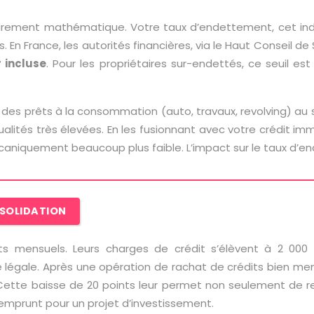
purement mathématique. Votre taux d’endettement, cet indi
 France, les autorités financières, via le Haut Conseil de Sta
 incluse
. Pour les propriétaires sur-endettés, ce seuil 
n des prêts à la consommation (auto, travaux, revolving) au 
ités très élevées. En les fusionnant avec votre crédit imm
écaniquement beaucoup plus faible. L’impact sur le taux d’
NSOLIDATION
s mensuels. Leurs charges de crédit s’élèvent à 2 000
ite légale. Après une opération de rachat de crédits bien m
ette baisse de 20 points leur permet non seulement de ret
 emprunt pour un projet d’investissement.