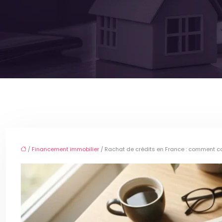
/
Financement immobilier
/ Rachat de crédits en France : comment co