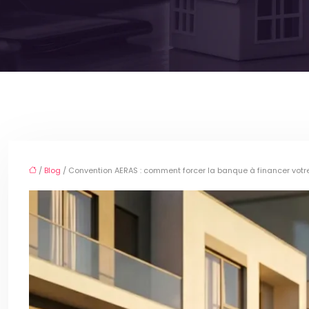
/
Blog
/ Convention AERAS : comment forcer la banque à financer votr