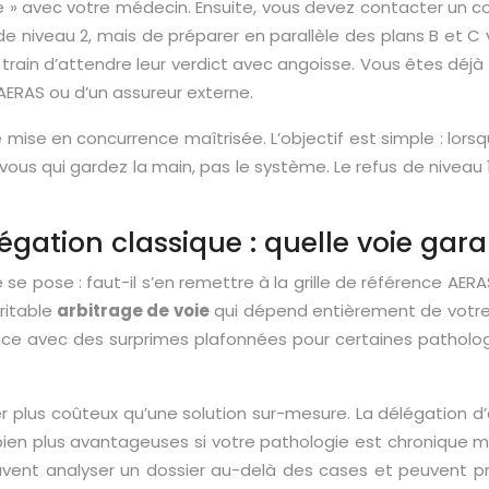
 avec votre médecin. Ensuite, vous devez contacter un cour
e niveau 2, mais de préparer en parallèle des plans B et C v
n train d’attendre leur verdict avec angoisse. Vous êtes dé
l’AERAS ou d’un assureur externe.
e en concurrence maîtrisée. L’objectif est simple : lorsque
vous qui gardez la main, pas le système. Le refus de nivea
gation classique : quelle voie garant
 se pose : faut-il s’en remettre à la grille de référence AE
éritable
arbitrage de voie
qui dépend entièrement de votre p
rance avec des surprimes plafonnées pour certaines pathologie
er plus coûteux qu’une solution sur-mesure. La délégation d
 bien plus avantageuses si votre pathologie est chronique ma
avent analyser un dossier au-delà des cases et peuvent pr