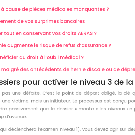
és à cause de pièces médicales manquantes ?
nnement de vos surprimes bancaires
r tout en conservant vos droits AERAS ?
nie augmente le risque de refus d’assurance ?
icier du droit à l’oubli médical ?
r malgré des antécédents de hernie discale ou de dépre
siers pour activer le niveau 3 de l
t pas une défaite. C’est le point de départ obligé, la c
ne victime, mais un initiateur. Le processus est conçu pour
endre passivement que le dossier « monte » les niveaux u
up d’avance.
i déclenchera l’examen niveau 1), vous devez agir sur de