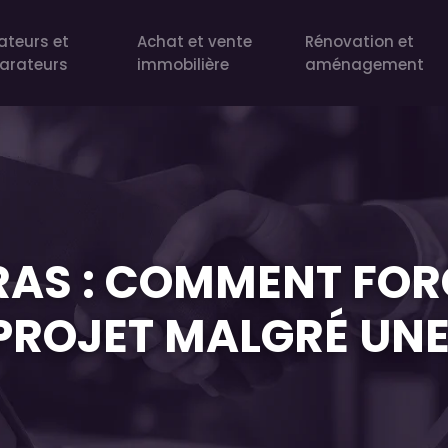
ateurs et
Achat et vente
Rénovation et
arateurs
immobilière
aménagement
AS : COMMENT FOR
PROJET MALGRÉ UNE